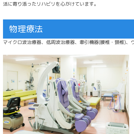
活に寄り添ったリハビリを心がけています。
物理療法
マイクロ波治療器、低周波治療器、牽引機器(腰椎・頸椎)、